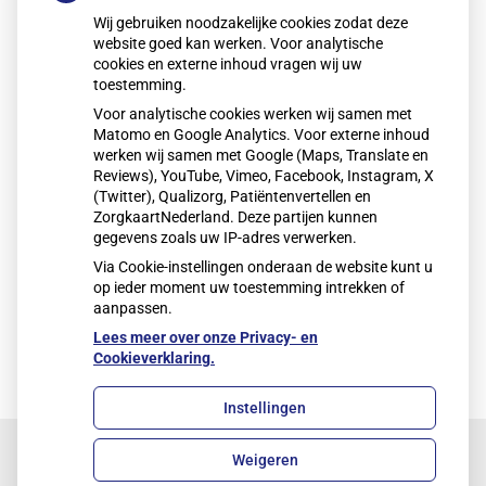
Uiteraard wordt alle informatie die u aan ons stuurt
Wij gebruiken noodzakelijke cookies zodat deze
strikt vertrouwelijk behandeld.
website goed kan werken. Voor analytische
cookies en externe inhoud vragen wij uw
Wanneer u andere ervaringen (geen bijwerkingen) met
toestemming.
het geneesmiddel wilt melden, kunt u terecht bij het
Voor analytische cookies werken wij samen met
Meldpunt Medicijnen
van DGV. Hierbij valt
Matomo en Google Analytics. Voor externe inhoud
bijvoorbeeld te denken aan problemen met de
werken wij samen met Google (Maps, Translate en
verpakking of bijsluiterteksten.
Reviews), YouTube, Vimeo, Facebook, Instagram, X
(Twitter), Qualizorg, Patiëntenvertellen en
ZorgkaartNederland. Deze partijen kunnen
» Begin uw melding
gegevens zoals uw IP-adres verwerken.
Via Cookie-instellingen onderaan de website kunt u
op ieder moment uw toestemming intrekken of
aanpassen.
Lees meer over onze Privacy- en
Cookieverklaring.
Instellingen
Weigeren
Uw Zorg Online
|
Beheer