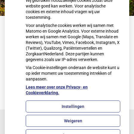
Wij gebruiken noodzakelijke cookies zodat deze
website goed kan werken. Voor analytische
cookies en externe inhoud vragen wij uw
toestemming.
Voor analytische cookies werken wij samen met
Home
Vacatures
Matomo en Google Analytics. Voor externe inhoud
werken wij samen met Google (Maps, Translate en
Diëtiste vacature
Reviews), YouTube, Vimeo, Facebook, Instagram, X
(Twitter), Qualizorg, Patiëntenvertellen en
ZorgkaartNederland. Deze partijen kunnen
Op het moment hebben wij geen openstaande
gegevens zoals uw IP-adres verwerken.
vacatures.
Via Cookie-instellingen onderaan de website kunt u
op ieder moment uw toestemming intrekken of
aanpassen.
Lees meer over onze Privacy- en
Cookieverklaring.
Instellingen
Weigeren
Uw Zorg Online
|
Beheer