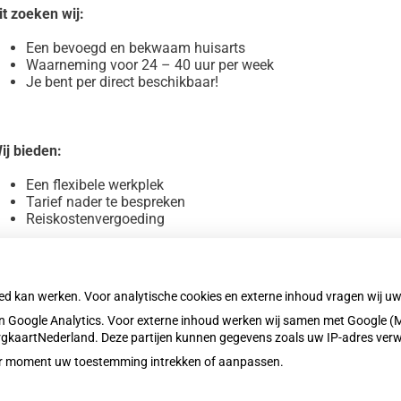
it zoeken wij:
Een bevoegd en bekwaam huisarts
Waarneming voor 24 – 40 uur per week
Je bent per direct beschikbaar!
ij bieden:
Een flexibele werkplek
Tarief nader te bespreken
Reiskostenvergoeding
eb je interesse? Neem contact op met onze manager dhr. Im
oed kan werken. Voor analytische cookies en externe inhoud vragen wij 
: 06 337 55 105 of mail je CV en motivatie naar imraanmedic
 Google Analytics. Voor externe inhoud werken wij samen met Google (M
ZorgkaartNederland. Deze partijen kunnen gegevens zoals uw IP-adres ver
eder moment uw toestemming intrekken of aanpassen.