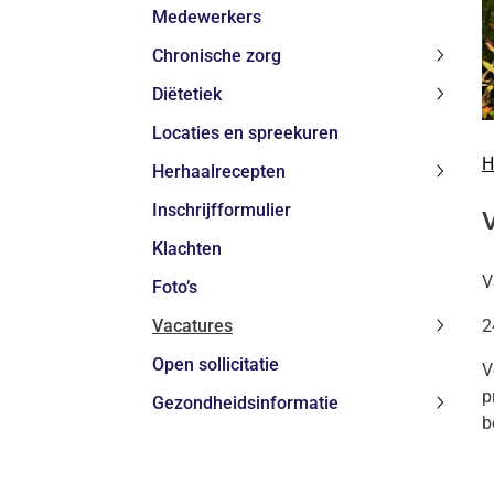
Medewerkers
subme
Chronische zorg
Chroni
Diëtetiek
zorg
Diëteti
subme
Locaties en spreekuren
subme
H
Herhaalrecepten
Herhaa
Inschrijfformulier
subme
Klachten
V
Foto’s
Vacatures
2
Vacatu
Open sollicitatie
subme
V
p
Gezondheidsinformatie
Gezond
b
subme