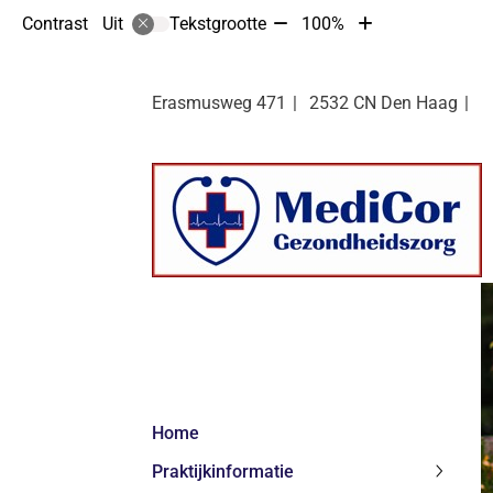
Tekst
Tekst
Contrast
Tekstgrootte
100%
Uit
verkleinen
vergroten
met
met
10%
10%
Erasmusweg
471
2532 CN
Den Haag
Hoofdmenu
Home
Praktijkinformatie
Praktij