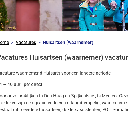
nu
sche
ek
nu
nu
ome
Vacatures
Huisartsen (waarnemer)
lrecepten
nu
Vacatures Huisartsen (waarnemer) vacatu
acature waarnemend Huisarts voor een langere periode
4 – 40 uur | per direct
res
nu
oor onze praktijken in Den Haag en Spijkenisse , is Medicor Ge
raktijken zijn een geaccrediteerd en laagdrempelig, waar servic
heidsinformatie
estaat uit meerdere huisartsen, doktersassistenten, POH Somatie
nu