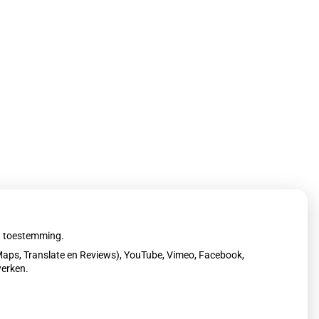
raan Mohammedamin op
uw toestemming.
or@gmail.com
aps, Translate en Reviews), YouTube, Vimeo, Facebook,
werken.