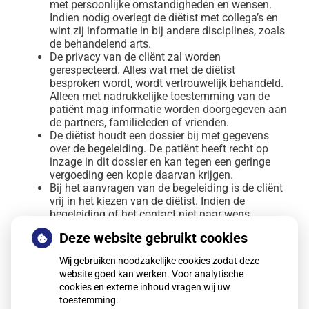
met persoonlijke omstandigheden en wensen.
Indien nodig overlegt de diëtist met collega’s en
wint zij informatie in bij andere disciplines, zoals
de behandelend arts.
De privacy van de cliënt zal worden
gerespecteerd. Alles wat met de diëtist
besproken wordt, wordt vertrouwelijk behandeld.
Alleen met nadrukkelijke toestemming van de
patiënt mag informatie worden doorgegeven aan
de partners, familieleden of vrienden.
De diëtist houdt een dossier bij met gegevens
over de begeleiding. De patiënt heeft recht op
inzage in dit dossier en kan tegen een geringe
vergoeding een kopie daarvan krijgen.
Bij het aanvragen van de begeleiding is de cliënt
vrij in het kiezen van de diëtist. Indien de
begeleiding of het contact niet naar wens
verloopt, kan de cliënt tijdens de behandeling
Deze website gebruikt cookies
van diëtist veranderen.
Als de cliënt een klacht heeft, zal hij/zij deze
Wij gebruiken noodzakelijke cookies zodat deze
eerst proberen te bespreken met de diëtist. Als ze
website goed kan werken. Voor analytische
er samen niet uitkomen, kan de cliënt online of
cookies en externe inhoud vragen wij uw
een papieren klachtenformulier invullen en dat
toestemming.
inleveren bij Medicor Gezondheidszorg.