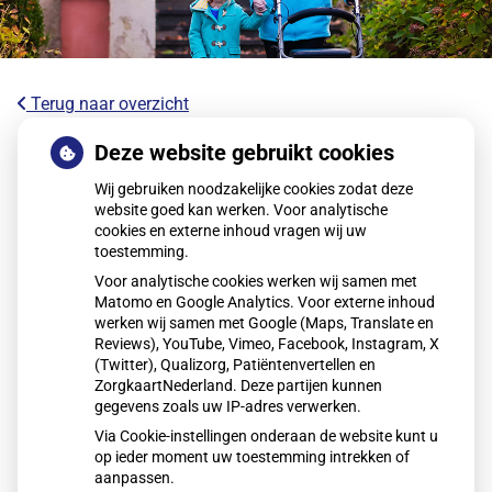
Terug naar overzicht
Kookadvies drinkwater in provincie
Deze website gebruikt cookies
Utrecht vanwege besmetting
Wij gebruiken noodzakelijke cookies zodat deze
website goed kan werken. Voor analytische
cookies en externe inhoud vragen wij uw
Voor ongeveer 85.000 huishoudens in het oosten van de
toestemming.
provincie Utrecht geldt een kookadvies voor drinkwater.
Voor analytische cookies werken wij samen met
Drinkwaterbedrijf Vitens heeft een besmetting met de
Matomo en Google Analytics. Voor externe inhoud
enterokokkenbacterie vastgesteld. Bewoners wordt
werken wij samen met Google (Maps, Translate en
geadviseerd water eerst te koken voordat het wordt
Reviews), YouTube, Vimeo, Facebook, Instagram, X
(Twitter), Qualizorg, Patiëntenvertellen en
gebruikt om te drinken of eten te bereiden.
ZorgkaartNederland. Deze partijen kunnen
gegevens zoals uw IP-adres verwerken.
Via Cookie-instellingen onderaan de website kunt u
Lees het hele artikel op:
Nationale zorggids
op ieder moment uw toestemming intrekken of
Publicatiedatum:
06-01-2026
aanpassen.