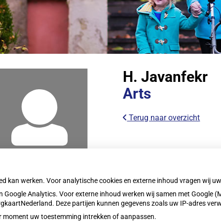
nu
sche
ek
nu
nu
H. Javanfekr
lrecepten
Arts
nu
Terug naar overzicht
res
nu
oed kan werken. Voor analytische cookies en externe inhoud vragen wij 
heidsinformatie
 Google Analytics. Voor externe inhoud werken wij samen met Google (M
nu
ZorgkaartNederland. Deze partijen kunnen gegevens zoals uw IP-adres ver
eder moment uw toestemming intrekken of aanpassen.