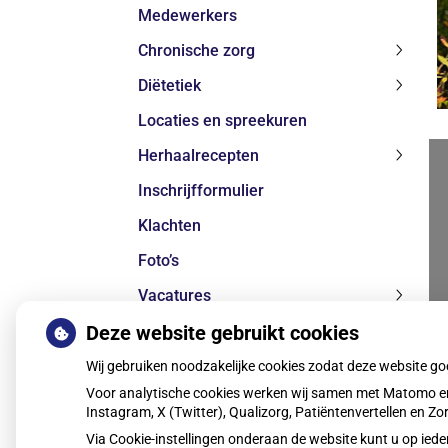
Medewerkers
subme
Chronische zorg
Chroni
Diëtetiek
zorg
Diëteti
subme
Locaties en spreekuren
subme
Herhaalrecepten
Herhaa
Inschrijfformulier
subme
Klachten
Foto’s
Vacatures
Vacatu
Deze website gebruikt cookies
Open sollicitatie
subme
Gezondheidsinformatie
Wij gebruiken noodzakelijke cookies zodat deze website g
Gezond
Voor analytische cookies werken wij samen met Matomo en
subme
Instagram, X (Twitter), Qualizorg, Patiëntenvertellen en 
Via Cookie-instellingen onderaan de website kunt u op i