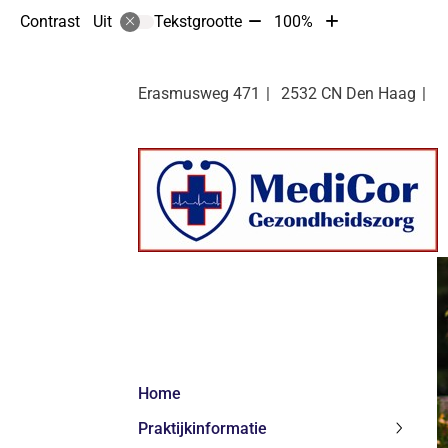
Tekst
Tekst
Contrast
Tekstgrootte
100%
Uit
verkleinen
vergroten
met
met
10%
10%
Erasmusweg
471
2532 CN
Den Haag
Hoofdmenu
Home
Praktijkinformatie
Praktij