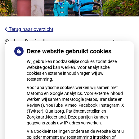
Terug naar overzicht
Schurft sinds corona geen vergeten
ziekte meer: aantal uitbraken fors
Deze website gebruikt cookies
gestegen
Wij gebruiken noodzakelijke cookies zodat deze
website goed kan werken. Voor analytische
cookies en externe inhoud vragen wij uw
Sinds corona neemt het aantal schurftuitbraken in
toestemming.
Nederland sterk toe, niet alleen onder studenten maar ook
Voor analytische cookies werken wij samen met
bij kinderen en ouderen. Het Erasmus MC onderzoekt
Matomo en Google Analytics. Voor externe inhoud
oorzaken en nieuwe manieren om schurft sneller op te
werken wij samen met Google (Maps, Translate en
sporen, zoals zelftests en betere diagnostiek, om verdere
Reviews), YouTube, Vimeo, Facebook, Instagram, X
(Twitter), Qualizorg, Patiëntenvertellen en
verspreiding te voorkomen.
ZorgkaartNederland. Deze partijen kunnen
gegevens zoals uw IP-adres verwerken.
Via Cookie-instellingen onderaan de website kunt u
Lees het hele artikel op:
Nationale zorggids
op ieder moment uw toestemming intrekken of