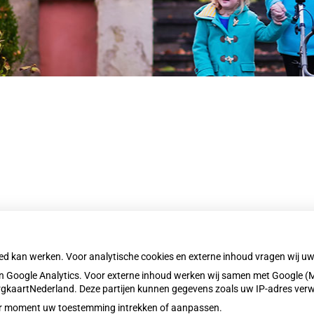
nu
sche
ek
nu
nu
lrecepten
nu
res
nu
oed kan werken. Voor analytische cookies en externe inhoud vragen wij 
heidsinformatie
 Google Analytics. Voor externe inhoud werken wij samen met Google (M
nu
ZorgkaartNederland. Deze partijen kunnen gegevens zoals uw IP-adres ver
eder moment uw toestemming intrekken of aanpassen.