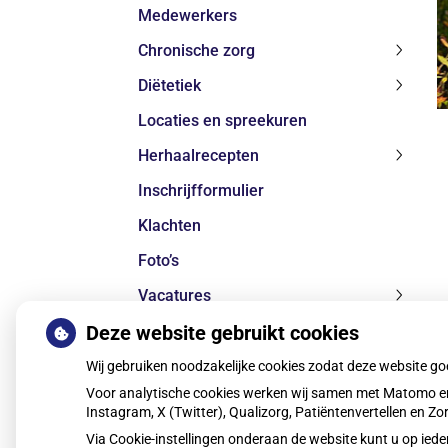
Medewerkers
subme
Chronische zorg
Chroni
Diëtetiek
zorg
Diëteti
subme
Locaties en spreekuren
subme
Herhaalrecepten
Herhaa
Inschrijfformulier
subme
Klachten
Foto’s
Vacatures
Vacatu
Deze website gebruikt cookies
Open sollicitatie
subme
Gezondheidsinformatie
Wij gebruiken noodzakelijke cookies zodat deze website g
Gezond
Voor analytische cookies werken wij samen met Matomo en
subme
Instagram, X (Twitter), Qualizorg, Patiëntenvertellen en 
Via Cookie-instellingen onderaan de website kunt u op i