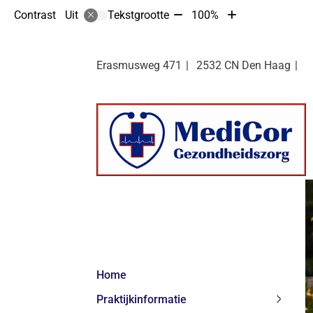
Tekst
Tekst
Contrast
Tekstgrootte
100%
Uit
verkleinen
vergroten
met
met
10%
10%
Erasmusweg
471
2532 CN
Den Haag
Hoofdmenu
Home
Praktijkinformatie
Praktij